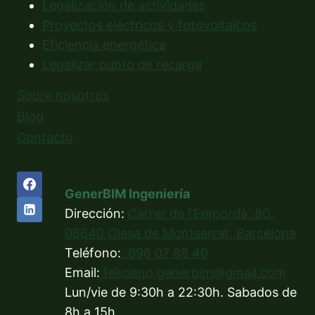
Legalización de actividades
Proyectos eléctricos y fotovoltaicos
Eficiencia energética
Legalizar punto de recarga
Sobre nosotros
Blog
Contacto
GenerBIM Ingeniería
Dirección:
Carrer de l'Empordà, 80,
08640 Olesa de Montserrat, Barcelona
Teléfono:
696 07 88 40
Email:
feliciano.generbim@gmail.com
Lun/vie de 9:30h a 22:30h. Sabados de
8h a 15h