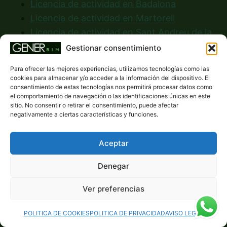
Licencia de actividad en Badalona
Licencia de actividad en Martorell
Licencia de actividad en Sant Andreu de la
Barca
Gestionar consentimiento
Licencia de actividad en Castelldefels
Para ofrecer las mejores experiencias, utilizamos tecnologías como las
Licencia de actividad en Sant Boi de
cookies para almacenar y/o acceder a la información del dispositivo. El
consentimiento de estas tecnologías nos permitirá procesar datos como
Llobregat
el comportamiento de navegación o las identificaciones únicas en este
Licencia de actividad en Esparraguera
sitio. No consentir o retirar el consentimiento, puede afectar
negativamente a ciertas características y funciones.
Aceptar
Licencia de actividad según tu negocio
Denegar
Licencia de actividad para restaurante
Ver preferencias
Licencia de actividad para bar
Licencia de actividad para cafetería
POLITICA DE COOKIES
POLITICA DE PRIVACIDAD
AVISO LEGAL