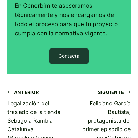
En Generbim te asesoramos
técnicamente y nos encargamos de
todo el proceso para que tu proyecto
cumpla con la normativa vigente.
Contacta
Navegación
ANTERIOR
SIGUIENTE
Legalización del
Feliciano García
de
traslado de la tienda
Bautista,
entradas
Sebago a Rambla
protagonista del
Catalunya
primer episodio de
(Barcelona): caso
los «Cafès de