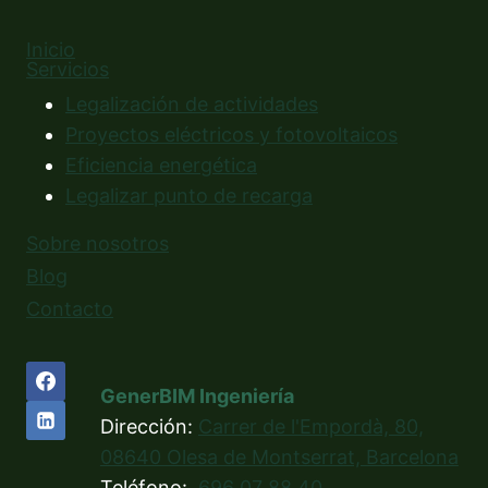
Alternative:
Inicio
Servicios
Legalización de actividades
Proyectos eléctricos y fotovoltaicos
Eficiencia energética
Legalizar punto de recarga
Sobre nosotros
Blog
Contacto
GenerBIM Ingeniería
Dirección:
Carrer de l'Empordà, 80,
08640 Olesa de Montserrat, Barcelona
Teléfono:
696 07 88 40