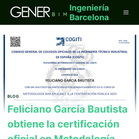
Saltar
Ingeniería
al
Barcelona
contenido
BLOG
Feliciano García Bautista
obtiene la certificación
oficial en Metodología