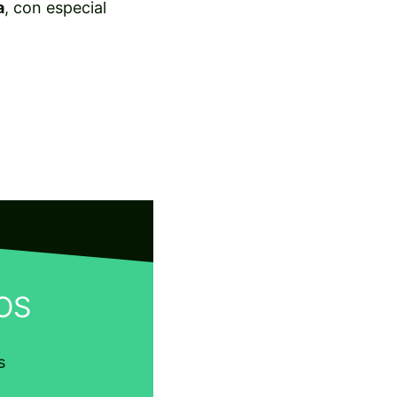
a
, con especial
OS
s