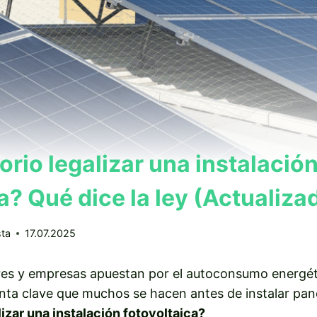
orio legalizar una instalació
a? Qué dice la ley (Actualiz
sta
17.07.2025
s y empresas apuestan por el autoconsumo energéti
ta clave que muchos se hacen antes de instalar pane
lizar una instalación fotovoltaica?