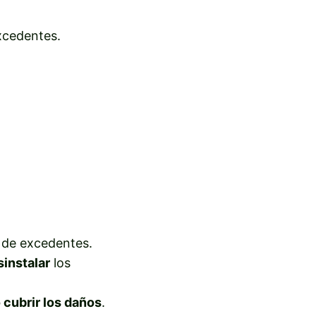
xcedentes.
n de excedentes.
sinstalar
los
 cubrir los daños
.