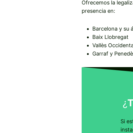
Ofrecemos la legaliz
presencia en:
Barcelona y su 
Baix Llobregat
Vallès Occidenta
Garraf y Penedè
¿
Si es
insta