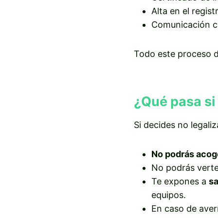
Alta en el regi
Comunicación co
Todo este proceso d
¿Qué pasa si 
Si decides no legaliz
No podrás acog
No podrás verte
Te expones a
s
equipos.
En caso de averí