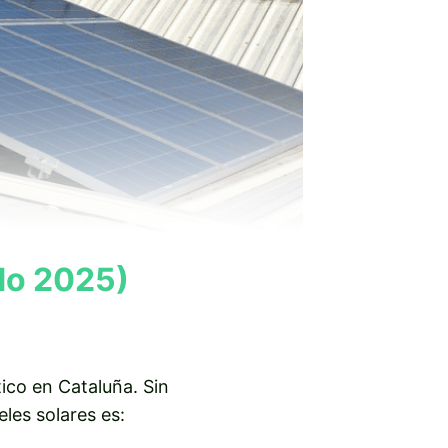
n
ado 2025)
co en Cataluña. Sin
les solares es: