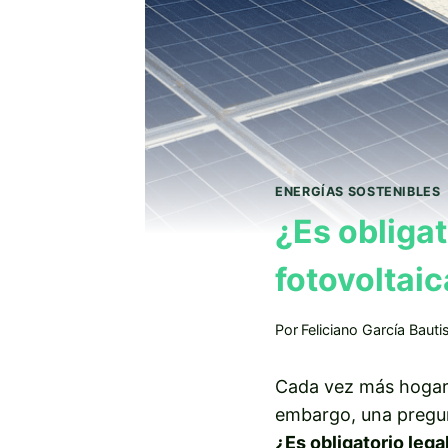
ENERGÍAS SOSTENIBLES
¿Es obligat
fotovoltaic
Por
Feliciano García Bauti
Cada vez más hogare
embargo, una pregun
¿Es obligatorio lega