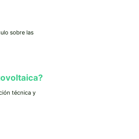
culo sobre las
tovoltaica?
ción técnica y