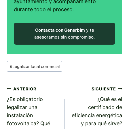
ayuntamiento y acompañamiento
durante todo el proceso.
Contacta con Generbim
y te
asesoramos sin compromiso.
Etiquetas
#
Legalizar local comercial
de
la
entrada:
Navegación
ANTERIOR
SIGUIENTE
¿Es obligatorio
¿Qué es el
de
legalizar una
certificado de
entradas
instalación
eficiencia energética
fotovoltaica? Qué
y para qué sirve?