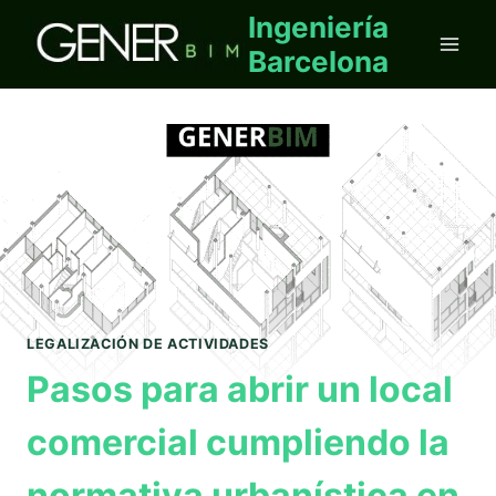
Saltar
Ingeniería
al
Barcelona
contenido
LEGALIZACIÓN DE ACTIVIDADES
Pasos para abrir un local
comercial cumpliendo la
normativa urbanística en