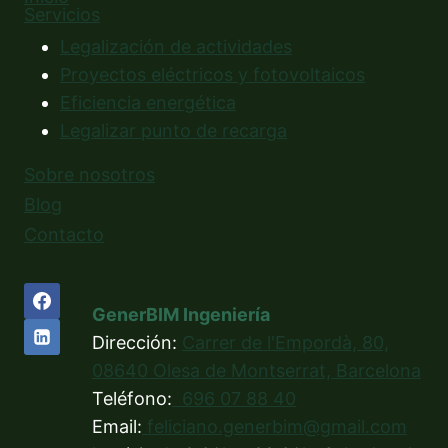
Servicios
Legalización de actividades
Proyectos eléctricos y fotovoltaicos
Eficiencia energética
Legalizar punto de recarga
Sobre nosotros
Blog
Contacto
GenerBIM Ingeniería
Dirección:
Carrer de l'Empordà, 80,
08640 Olesa de Montserrat, Barcelona
Teléfono:
696 07 88 40
Email:
feliciano.generbim@gmail.com